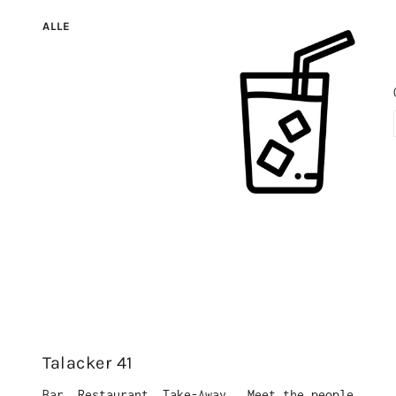
ALLE
Talacker 41
Bar, Restaurant, Take-Away...Meet the people,