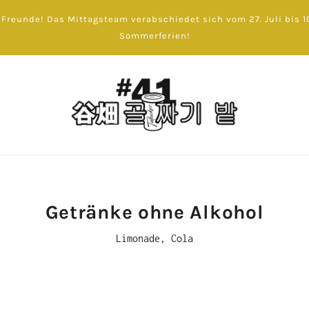
-Freunde! Das Mittagsteam verabschiedet sich vom 27. Juli bis 10
Sommerferien!
Getränke ohne Alkohol
Limonade, Cola